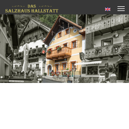
Sprache aus
2
1
5
3
4